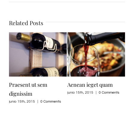
Related Posts
Praesent ut sem
Aenean ieget quam
Cur
dignissim
junio 15th, 2015
|
0 Comments
junio
ts
junio 15th, 2015
|
0 Comments