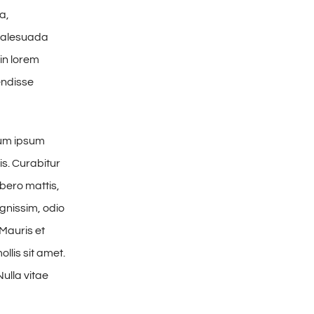
a,
 malesuada
in lorem
endisse
tum ipsum
is. Curabitur
ibero mattis,
gnissim, odio
 Mauris et
llis sit amet.
Nulla vitae