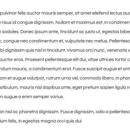
pulvinar felis auctor mauris semper, sit amet eleifend lectus au
risus id congue dignissim. Nullam et maximus est. In condime
 sodales. Donec ipsum ante, tincidunt ac justo ut, egestas bibe
, congue nec condimentum et, vulputate nec metus. Pellentesq
i dignissim quis nisl in tincidunt. Vivamus orci nunc, venenatis v
uctor eros. Praesent pellentesque elit dui, vitae ultrices torto
ndum mauris, a condimentum erat. Fusce suscipit augue et ant
uam et augue volutpat, rutrum urna vel, commodo libero. In phare
estibulum, mauris nisl dapibus ante, eget pretium sapien ligula 
n augue a enim semper varius.
nisl ac pharetra dignissim. Fusce dignissim, odio a pellentesq
ium felis, in egestas magna orci quis dui