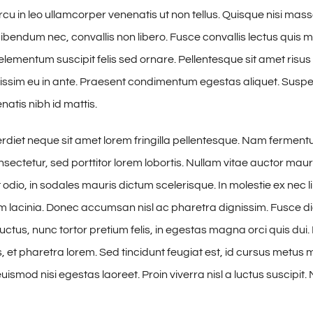
cu in leo ullamcorper venenatis ut non tellus. Quisque nisi mass
ibendum nec, convallis non libero. Fusce convallis lectus quis
lementum suscipit felis sed ornare. Pellentesque sit amet risus 
issim eu in ante. Praesent condimentum egestas aliquet. Susp
tis nibh id mattis.
iet neque sit amet lorem fringilla pellentesque. Nam fermen
sectetur, sed porttitor lorem lobortis. Nullam vitae auctor maur
odio, in sodales mauris dictum scelerisque. In molestie ex nec l
am lacinia. Donec accumsan nisl ac pharetra dignissim. Fusce di
uctus, nunc tortor pretium felis, in egestas magna orci quis dui.
 et pharetra lorem. Sed tincidunt feugiat est, id cursus metus mo
ismod nisi egestas laoreet. Proin viverra nisl a luctus suscipit. 