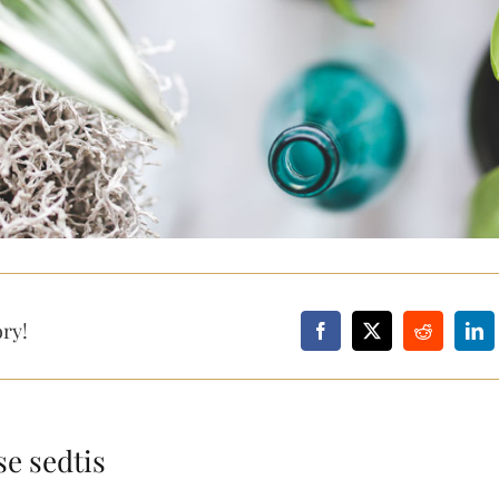
ory!
e sedtis