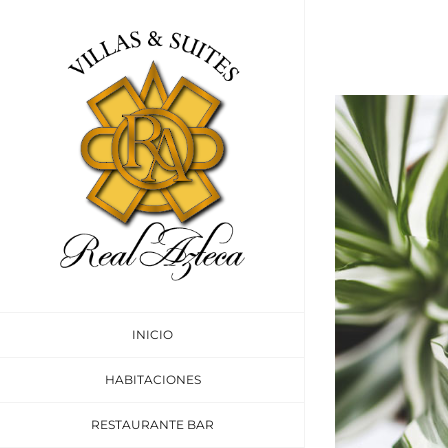
Skip
to
content
View
Larger
Image
INICIO
HABITACIONES
RESTAURANTE BAR