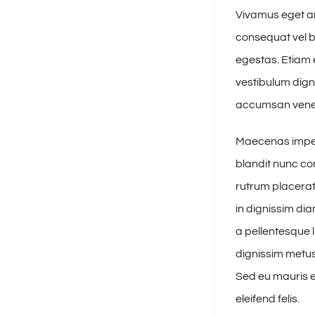
Vivamus eget ar
consequat vel b
egestas. Etiam e
vestibulum dign
accumsan venena
Maecenas imperd
blandit nunc con
rutrum placerat 
in dignissim di
a pellentesque l
dignissim metus,
Sed eu mauris eu
eleifend felis.