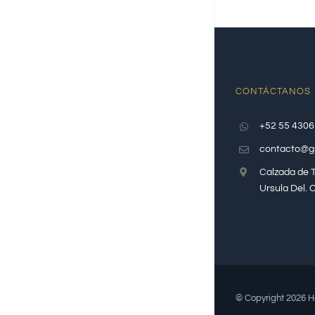
CONTÁCTANOS
+52 55 4306
contacto@g
Calzada de T
Ursula Del.
© Copyright
2026 H