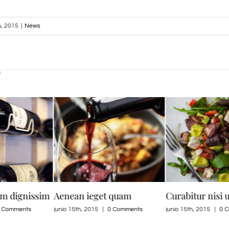
h, 2015
|
News
s
em dignissim
Aenean ieget quam
Curabitur nisi u
 Comments
junio 15th, 2015
|
0 Comments
junio 15th, 2015
|
0 