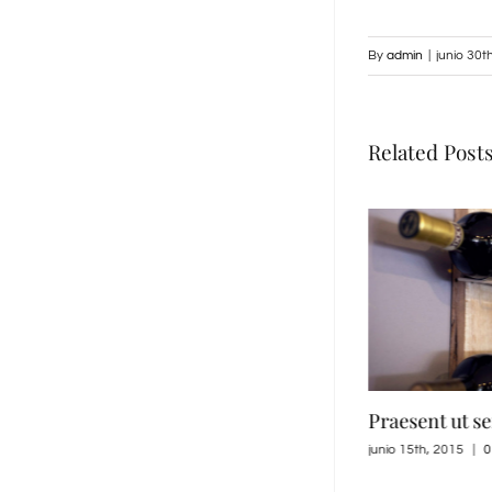
By
admin
|
junio 30t
Related Post
Duis tempor turpis neque
Praesent ut s
junio 29th, 2015
|
0 Comments
junio 15th, 2015
|
0