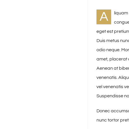
A
liquam 
congue 
eget est pretium
Duis metus nunc
odio neque. Morb
amet, placerat a
Aenean at bibe
venenatis. Aliq
vel venenatis v
Suspendisse no
Donec accumsan 
nunc tortor pret