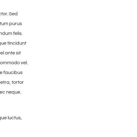
ctor. Sed
ntum purus
ndum felis.
ue tincidunt
el ante sit
r commodo vel.
e faucibus
tra, tortor
nec neque.
ue luctus,