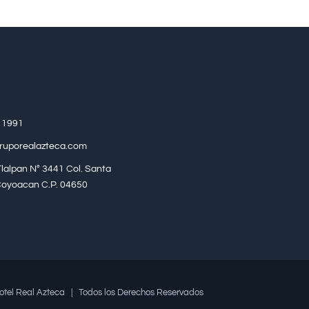
 1991
ruporealazteca.com
lalpan N° 3441 Col. Santa
 Coyoacan C.P. 04650
otel Real Azteca | Todos los Derechos Reservados