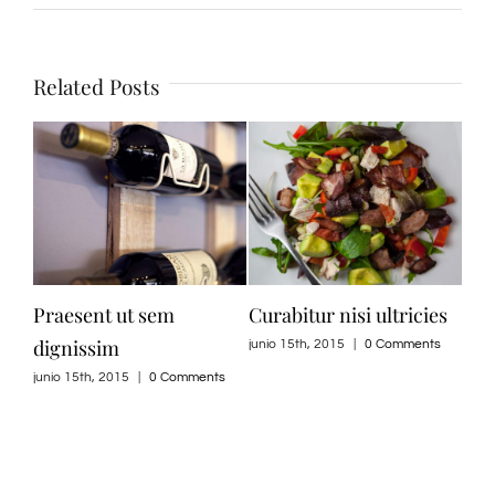
Related Posts
Praesent ut sem
Curabitur nisi ultricies
Nul
dignissim
junio 15th, 2015
|
0 Comments
junio
ts
junio 15th, 2015
|
0 Comments