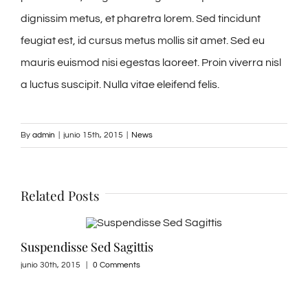
dignissim metus, et pharetra lorem. Sed tincidunt
feugiat est, id cursus metus mollis sit amet. Sed eu
mauris euismod nisi egestas laoreet. Proin viverra nisl
a luctus suscipit. Nulla vitae eleifend felis.
By
admin
|
junio 15th, 2015
|
News
Related Posts
Suspendisse Sed Sagittis
Dui
junio 30th, 2015
|
0 Comments
junio