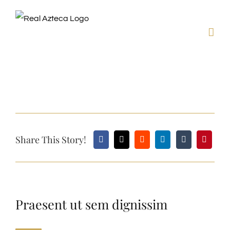
Skip
to
content
View
Larger
Image
Share This Story!
Praesent ut sem dignissim