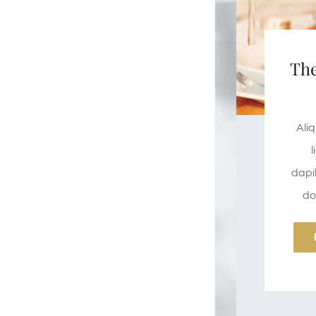
Th
Ali
l
dapi
do