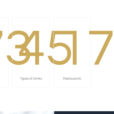
73
45
1
Types of Drinks
Restaurants