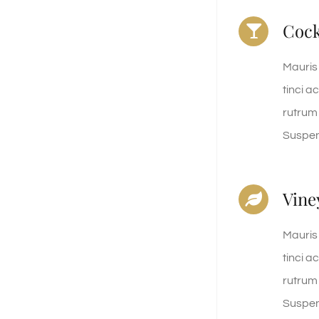
Cock
Mauris
tinci a
rutrum i
Suspen
Vine
Mauris
tinci a
rutrum i
Suspen