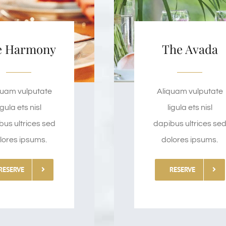
e Harmony
The Avada
quam vulputate
Aliquam vulputate
igula ets nisl
ligula ets nisl
bus ultrices sed
dapibus ultrices se
lores ipsums.
dolores ipsums.
RESERVE
RESERVE