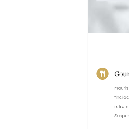
Gou
Mauris
tinci a
rutrum i
Suspen